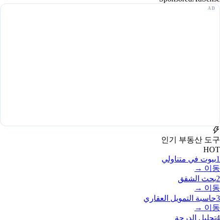
인기 부동산 도구
HOT
1
بيوت في متناولي
이동 →
2
بحث الشقق
이동 →
3
حاسبة التمويل العقاري
이동 →
4
تحليل الدرجة