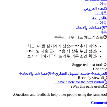
이동 →
5
اتجاه العروض
이동 →
6
الخريطة
이동 →
7
الإحصاءات والاتجاه
이동 →
부동산 매수·매도 체크리스트
최근 3개월 실거래가 상승/하락 추세 파악
•
DSR 및 대출 금리 적용 시 상환 부담 점검
•
토지거래허가구역 실거주 의무 조건 확인
•
Suggested next tools
Continue
الخريطة
حاسبة التمويل العقاري
الإحصاءات والاتجاه
Recently viewed
Leave a note for the next visitor.
Was this page useful?
Questions and feedback help other people using the same tool.
Comment