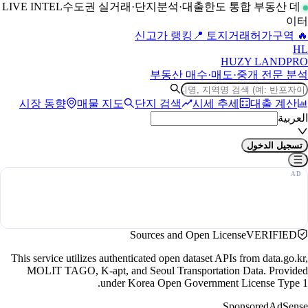
수도권 실거래·단지분석·대출한도 통합 부동산 데
LIVE INTEL
이터
📍 토지거래허가구역
🔥 신고가 랭킹
H
L
HUZY LAND
PRO
부동산 매수·매도·중개 전문 분석
시장 동향
매물 지도
단지 검색
시세 추세
대출 계산
العربية
تسجيل الدخول
Sources and Open License
VERIFIED
This service utilizes authenticated open dataset APIs from data.go.kr,
MOLIT TAGO, K-apt, and Seoul Transportation Data. Provided
under Korea Open Government License Type 1.
Sponsored
AdSense