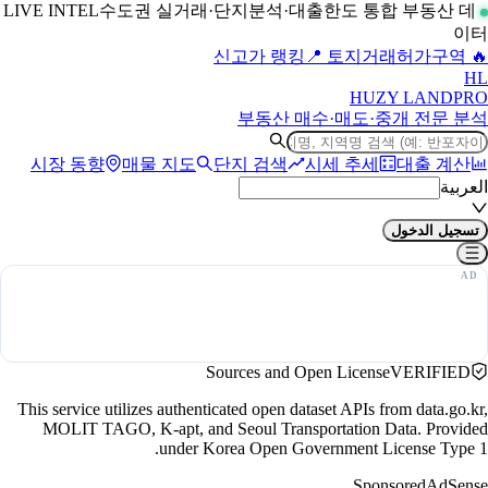
수도권 실거래·단지분석·대출한도 통합 부동산 데
LIVE INTEL
이터
📍 토지거래허가구역
🔥 신고가 랭킹
H
L
HUZY LAND
PRO
부동산 매수·매도·중개 전문 분석
시장 동향
매물 지도
단지 검색
시세 추세
대출 계산
العربية
تسجيل الدخول
Sources and Open License
VERIFIED
This service utilizes authenticated open dataset APIs from data.go.kr,
MOLIT TAGO, K-apt, and Seoul Transportation Data. Provided
under Korea Open Government License Type 1.
Sponsored
AdSense