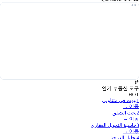
인기 부동산 도구
HOT
1
بيوت في متناولي
이동 →
2
بحث الشقق
이동 →
3
حاسبة التمويل العقاري
이동 →
4
تحليل الدرجة