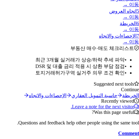
이동 →
5
اتجاه العروض
이동 →
6
الخريطة
이동 →
7
الإحصاءات والاتجاه
이동 →
부동산 매수·매도 체크리스트
최근 3개월 실거래가 상승/하락 추세 파악
•
DSR 및 대출 금리 적용 시 상환 부담 점검
•
토지거래허가구역 실거주 의무 조건 확인
•
Suggested next tools
Continue
الخريطة
حاسبة التمويل العقاري
الإحصاءات والاتجاه
Recently viewed
Leave a note for the next visitor.
Was this page useful?
Questions and feedback help other people using the same tool.
Comment