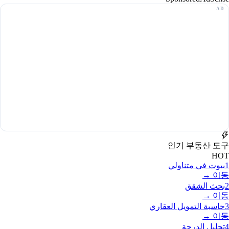
인기 부동산 도구
HOT
1
بيوت في متناولي
이동 →
2
بحث الشقق
이동 →
3
حاسبة التمويل العقاري
이동 →
4
تحليل الدرجة