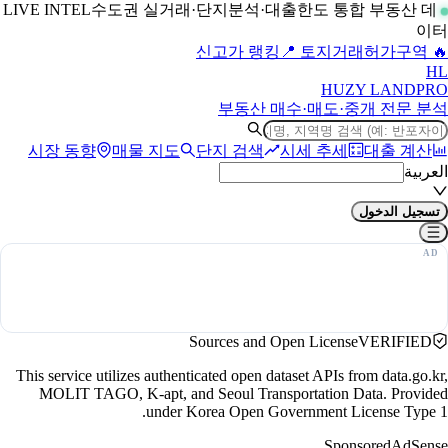
수도권 실거래·단지분석·대출한도 통합 부동산 데
LIVE INTEL
이터
📍 토지거래허가구역
🔥 신고가 랭킹
H
L
HUZY LAND
PRO
부동산 매수·매도·중개 전문 분석
시장 동향
매물 지도
단지 검색
시세 추세
대출 계산
العربية
تسجيل الدخول
Sources and Open License
VERIFIED
This service utilizes authenticated open dataset APIs from data.go.kr,
MOLIT TAGO, K-apt, and Seoul Transportation Data. Provided
under Korea Open Government License Type 1.
Sponsored
AdSense