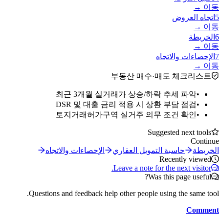
이동 →
5
اتجاه العروض
이동 →
6
الخريطة
이동 →
7
الإحصاءات والاتجاه
이동 →
부동산 매수·매도 체크리스트
최근 3개월 실거래가 상승/하락 추세 파악
•
DSR 및 대출 금리 적용 시 상환 부담 점검
•
토지거래허가구역 실거주 의무 조건 확인
•
Suggested next tools
Continue
الخريطة
حاسبة التمويل العقاري
الإحصاءات والاتجاه
Recently viewed
Leave a note for the next visitor.
Was this page useful?
Questions and feedback help other people using the same tool.
Comment