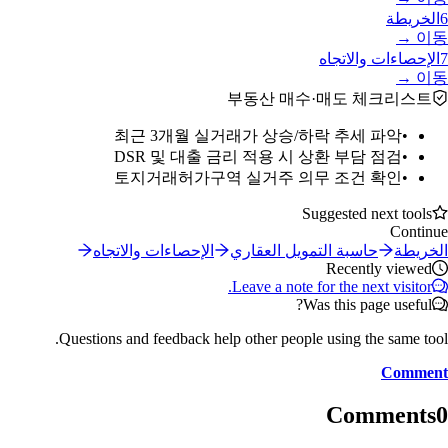
6
الخريطة
이동 →
7
الإحصاءات والاتجاه
이동 →
부동산 매수·매도 체크리스트
최근 3개월 실거래가 상승/하락 추세 파악
•
DSR 및 대출 금리 적용 시 상환 부담 점검
•
토지거래허가구역 실거주 의무 조건 확인
•
Suggested next tools
Continue
الخريطة
حاسبة التمويل العقاري
الإحصاءات والاتجاه
Recently viewed
Leave a note for the next visitor.
Was this page useful?
Questions and feedback help other people using the same tool.
Comment
Comments
0