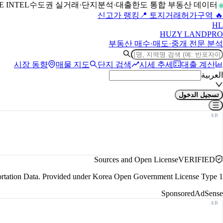
수도권 실거래·단지분석·대출한도 통합 부동산 데이터
LIVE INTEL
📍 토지거래허가구역
🔥 신고가 랭킹
H
L
HUZY LAND
PRO
부동산 매수·매도·중개 전문 분석
시장 동향
매물 지도
단지 검색
시세 추세
대출 계산
العربية
تسجيل الدخول
Sources and Open License
VERIFIED
portation Data. Provided under Korea Open Government License Type 1.
Sponsored
AdSense