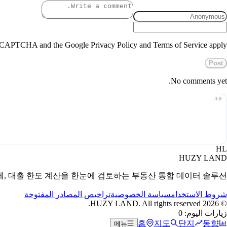
 reCAPTCHA and the Google Privacy Policy and Terms of Service apply.
Post
No comments yet.
HL
HUZY LAND
세, 대출 한도 계산을 한눈에 검토하는 부동산 통합 데이터 솔루션.
شروط الاستخدام
سياسة الخصوصية
تراخيص المصادر المفتوحة
HUZY LAND. All rights reserved.
2026
©
زيارات اليوم: 0
홈
지도
단지
동향
메뉴