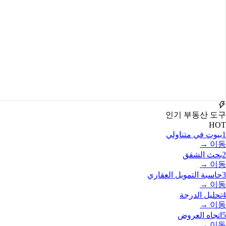
인기 부동산 도구
HOT
1
بيوت في متناولي
이동 →
2
بحث الشقق
이동 →
3
حاسبة التمويل العقاري
이동 →
4
تحليل الدرجة
이동 →
5
اتجاه العروض
이동 →