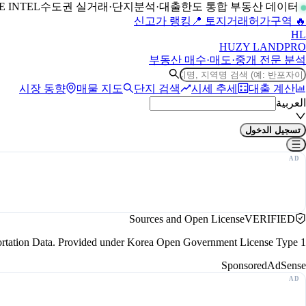
수도권 실거래·단지분석·대출한도 통합 부동산 데이터
LIVE INTEL
📍 토지거래허가구역
🔥 신고가 랭킹
H
L
HUZY LAND
PRO
부동산 매수·매도·중개 전문 분석
시장 동향
매물 지도
단지 검색
시세 추세
대출 계산
العربية
تسجيل الدخول
Sources and Open License
VERIFIED
portation Data. Provided under Korea Open Government License Type 1.
Sponsored
AdSense