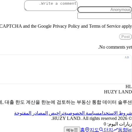
 reCAPTCHA and the Google Privacy Policy and Terms of Service apply.
Post
No comments yet.
HL
HUZY LAND
세, 대출 한도 계산을 한눈에 검토하는 부동산 통합 데이터 솔루션.
شروط الاستخدام
سياسة الخصوصية
تراخيص المصادر المفتوحة
HUZY LAND. All rights reserved.
2026
©
زيارات اليوم: 0
홈
지도
단지
동향
메뉴