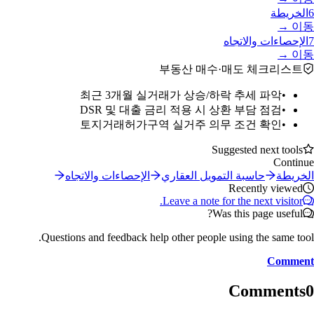
6
الخريطة
이동 →
7
الإحصاءات والاتجاه
이동 →
부동산 매수·매도 체크리스트
최근 3개월 실거래가 상승/하락 추세 파악
•
DSR 및 대출 금리 적용 시 상환 부담 점검
•
토지거래허가구역 실거주 의무 조건 확인
•
Suggested next tools
Continue
الخريطة
حاسبة التمويل العقاري
الإحصاءات والاتجاه
Recently viewed
Leave a note for the next visitor.
Was this page useful?
Questions and feedback help other people using the same tool.
Comment
Comments
0