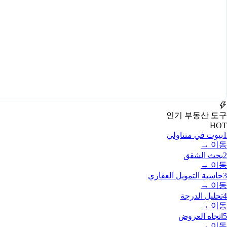
인기 부동산 도구
HOT
1
بيوت في متناولي
이동 →
2
بحث الشقق
이동 →
3
حاسبة التمويل العقاري
이동 →
4
تحليل الدرجة
이동 →
5
اتجاه العروض
이동 →