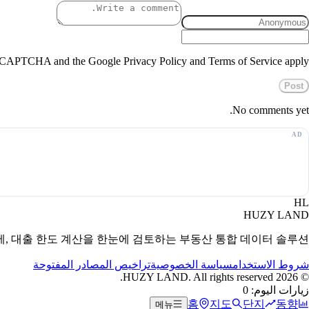
 reCAPTCHA and the Google Privacy Policy and Terms of Service apply.
Post
No comments yet.
HL
HUZY LAND
세, 대출 한도 계산을 한눈에 검토하는 부동산 통합 데이터 솔루션.
شروط الاستخدام
سياسة الخصوصية
تراخيص المصادر المفتوحة
HUZY LAND. All rights reserved.
2026
©
زيارات اليوم: 0
홈
지도
단지
동향
메뉴