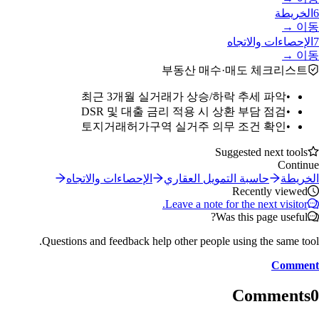
6
الخريطة
이동 →
7
الإحصاءات والاتجاه
이동 →
부동산 매수·매도 체크리스트
최근 3개월 실거래가 상승/하락 추세 파악
•
DSR 및 대출 금리 적용 시 상환 부담 점검
•
토지거래허가구역 실거주 의무 조건 확인
•
Suggested next tools
Continue
الخريطة
حاسبة التمويل العقاري
الإحصاءات والاتجاه
Recently viewed
Leave a note for the next visitor.
Was this page useful?
Questions and feedback help other people using the same tool.
Comment
Comments
0