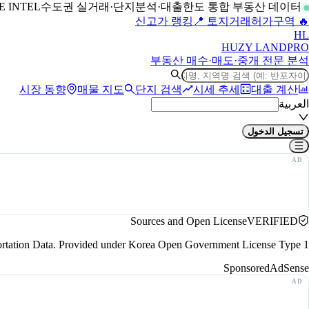
수도권 실거래·단지분석·대출한도 통합 부동산 데이터
LIVE INTEL
📍 토지거래허가구역
🔥 신고가 랭킹
H
L
HUZY LAND
PRO
부동산 매수·매도·중개 전문 분석
시장 동향
매물 지도
단지 검색
시세 추세
대출 계산
العربية
تسجيل الدخول
Sources and Open License
VERIFIED
portation Data. Provided under Korea Open Government License Type 1.
Sponsored
AdSense