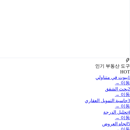
인기 부동산 도구
HOT
1
بيوت في متناولي
이동 →
2
بحث الشقق
이동 →
3
حاسبة التمويل العقاري
이동 →
4
تحليل الدرجة
이동 →
5
اتجاه العروض
이동 →