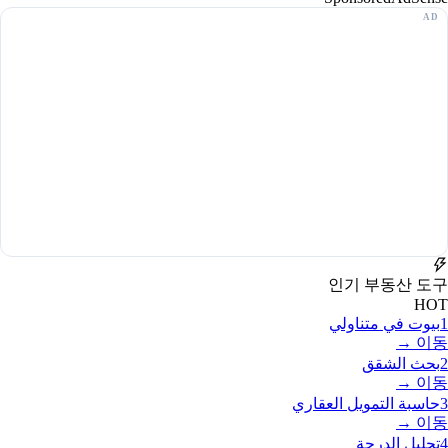
인기 부동산 도구
HOT
1
بيوت في متناولي
이동 →
2
بحث الشقق
이동 →
3
حاسبة التمويل العقاري
이동 →
4
تحليل الدرجة