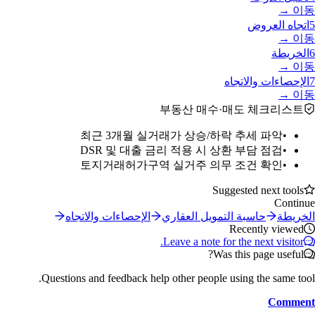
이동 →
5
اتجاه العروض
이동 →
6
الخريطة
이동 →
7
الإحصاءات والاتجاه
이동 →
부동산 매수·매도 체크리스트
최근 3개월 실거래가 상승/하락 추세 파악
•
DSR 및 대출 금리 적용 시 상환 부담 점검
•
토지거래허가구역 실거주 의무 조건 확인
•
Suggested next tools
Continue
الخريطة
حاسبة التمويل العقاري
الإحصاءات والاتجاه
Recently viewed
Leave a note for the next visitor.
Was this page useful?
Questions and feedback help other people using the same tool.
Comment