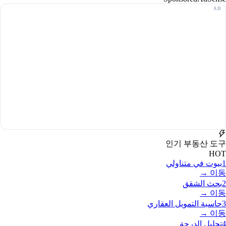
인기 부동산 도구
HOT
1
بيوت في متناولي
이동 →
2
بحث الشقق
이동 →
3
حاسبة التمويل العقاري
이동 →
4
تحليل الدرجة