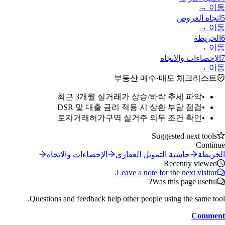
이동 →
5
اتجاه العروض
이동 →
6
الخريطة
이동 →
7
الإحصاءات والاتجاه
이동 →
부동산 매수·매도 체크리스트
최근 3개월 실거래가 상승/하락 추세 파악
•
DSR 및 대출 금리 적용 시 상환 부담 점검
•
토지거래허가구역 실거주 의무 조건 확인
•
Suggested next tools
Continue
الخريطة
حاسبة التمويل العقاري
الإحصاءات والاتجاه
Recently viewed
Leave a note for the next visitor.
Was this page useful?
Questions and feedback help other people using the same tool.
Comment