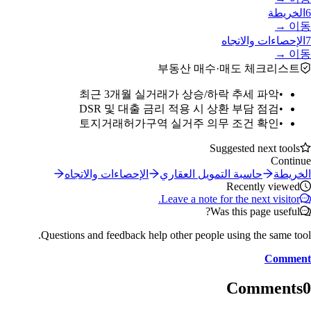
6
الخريطة
이동 →
7
الإحصاءات والاتجاه
이동 →
부동산 매수·매도 체크리스트
최근 3개월 실거래가 상승/하락 추세 파악
•
DSR 및 대출 금리 적용 시 상환 부담 점검
•
토지거래허가구역 실거주 의무 조건 확인
•
Suggested next tools
Continue
الخريطة
حاسبة التمويل العقاري
الإحصاءات والاتجاه
Recently viewed
Leave a note for the next visitor.
Was this page useful?
Questions and feedback help other people using the same tool.
Comment
Comments
0