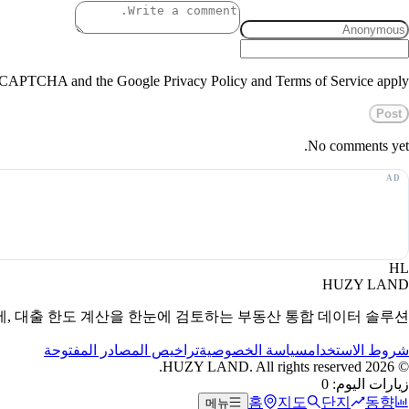
 reCAPTCHA and the Google Privacy Policy and Terms of Service apply.
Post
No comments yet.
HL
HUZY LAND
세, 대출 한도 계산을 한눈에 검토하는 부동산 통합 데이터 솔루션.
شروط الاستخدام
سياسة الخصوصية
تراخيص المصادر المفتوحة
HUZY LAND. All rights reserved.
2026
©
زيارات اليوم: 0
홈
지도
단지
동향
메뉴