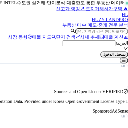
수도권 실거래·단지분석·대출한도 통합 부동산 데이터
LIVE INTEL
📍 토지거래허가구역
🔥 신고가 랭킹
H
L
HUZY LAND
PRO
부동산 매수·매도·중개 전문 분석
시장 동향
매물 지도
단지 검색
시세 추세
대출 계산
العربية
تسجيل الدخول
Sources and Open License
VERIFIED
portation Data. Provided under Korea Open Government License Type 1.
Sponsored
AdSense