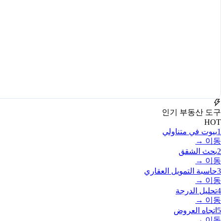
인기 부동산 도구
HOT
1
بيوت في متناولي
이동 →
2
بحث الشقق
이동 →
3
حاسبة التمويل العقاري
이동 →
4
تحليل الدرجة
이동 →
5
اتجاه العروض
이동 →