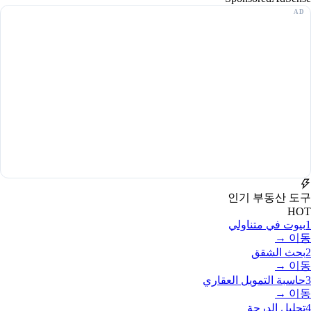
인기 부동산 도구
HOT
1
بيوت في متناولي
이동 →
2
بحث الشقق
이동 →
3
حاسبة التمويل العقاري
이동 →
4
تحليل الدرجة