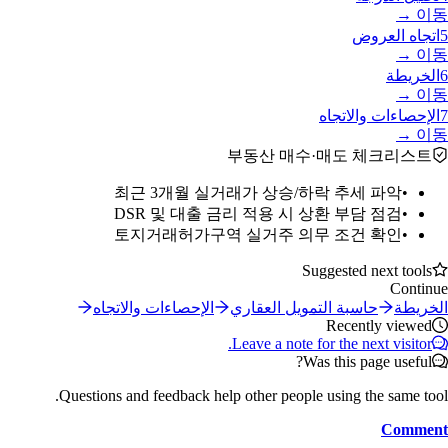
이동 →
5
اتجاه العروض
이동 →
6
الخريطة
이동 →
7
الإحصاءات والاتجاه
이동 →
부동산 매수·매도 체크리스트
최근 3개월 실거래가 상승/하락 추세 파악
•
DSR 및 대출 금리 적용 시 상환 부담 점검
•
토지거래허가구역 실거주 의무 조건 확인
•
Suggested next tools
Continue
الخريطة
حاسبة التمويل العقاري
الإحصاءات والاتجاه
Recently viewed
Leave a note for the next visitor.
Was this page useful?
Questions and feedback help other people using the same tool.
Comment