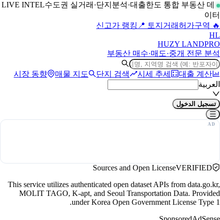
수도권 실거래·단지분석·대출한도 통합 부동산 데
LIVE INTEL
이터
📍 토지거래허가구역
🔥 신고가 랭킹
H
L
HUZY LAND
PRO
부동산 매수·매도·중개 전문 분석
시장 동향
매물 지도
단지 검색
시세 추세
대출 계산
العربية
تسجيل الدخول
Sources and Open License
VERIFIED
This service utilizes authenticated open dataset APIs from data.go.kr,
MOLIT TAGO, K-apt, and Seoul Transportation Data. Provided
under Korea Open Government License Type 1.
Sponsored
AdSense