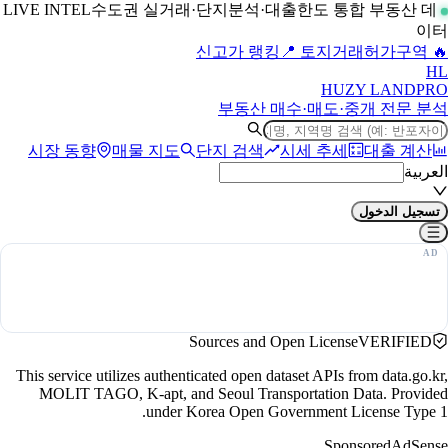
수도권 실거래·단지분석·대출한도 통합 부동산 데
LIVE INTEL
이터
📍 토지거래허가구역
🔥 신고가 랭킹
H
L
HUZY LAND
PRO
부동산 매수·매도·중개 전문 분석
시장 동향
매물 지도
단지 검색
시세 추세
대출 계산
العربية
تسجيل الدخول
Sources and Open License
VERIFIED
This service utilizes authenticated open dataset APIs from data.go.kr,
MOLIT TAGO, K-apt, and Seoul Transportation Data. Provided
under Korea Open Government License Type 1.
Sponsored
AdSense