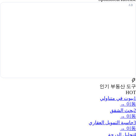
인기 부동산 도구
HOT
1
بيوت في متناولي
이동 →
2
بحث الشقق
이동 →
3
حاسبة التمويل العقاري
이동 →
4
تحليل الدرجة