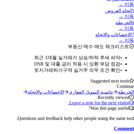
이동 →
5
اتجاه العروض
이동 →
6
الخريطة
이동 →
7
الإحصاءات والاتجاه
이동 →
부동산 매수·매도 체크리스트
최근 3개월 실거래가 상승/하락 추세 파악
•
DSR 및 대출 금리 적용 시 상환 부담 점검
•
토지거래허가구역 실거주 의무 조건 확인
•
Suggested next tools
Continue
الخريطة
حاسبة التمويل العقاري
الإحصاءات والاتجاه
Recently viewed
Leave a note for the next visitor.
Was this page useful?
Questions and feedback help other people using the same tool.
Comment