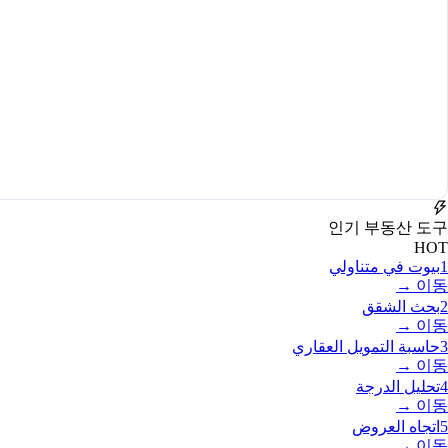
인기 부동산 도구
HOT
1
بيوت في متناولي
이동 →
2
بحث الشقق
이동 →
3
حاسبة التمويل العقاري
이동 →
4
تحليل الدرجة
이동 →
5
اتجاه العروض
이동 →