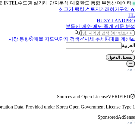
수도권 실거래·단지분석·대출한도 통합 부동산 데이터
LIVE INTEL
📍 토지거래허가구역
🔥 신고가 랭킹
H
L
HUZY LAND
PRO
부동산 매수·매도·중개 전문 분석
시장 동향
매물 지도
단지 검색
시세 추세
대출 계산
العربية
تسجيل الدخول
Sources and Open License
VERIFIED
portation Data. Provided under Korea Open Government License Type 1.
Sponsored
AdSense