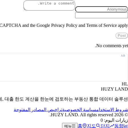
 reCAPTCHA and the Google Privacy Policy and Terms of Service apply.
Post
No comments yet.
HL
HUZY LAND
세, 대출 한도 계산을 한눈에 검토하는 부동산 통합 데이터 솔루션.
شروط الاستخدام
سياسة الخصوصية
تراخيص المصادر المفتوحة
HUZY LAND. All rights reserved.
2026
©
زيارات اليوم: 0
홈
지도
단지
동향
메뉴