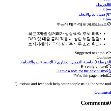
6
الخريطة
이동 →
7
الإحصاءات والاتجاه
이동 →
부동산 매수·매도 체크리스트
최근 3개월 실거래가 상승/하락 추세 파악
•
DSR 및 대출 금리 적용 시 상환 부담 점검
•
토지거래허가구역 실거주 의무 조건 확인
•
Suggested next tools
Continue
الخريطة
حاسبة التمويل العقاري
الإحصاءات والاتجاه
Recently viewed
Leave a note for the next visitor.
Was this page useful?
Questions and feedback help other people using the same tool.
Comment
Comments
0