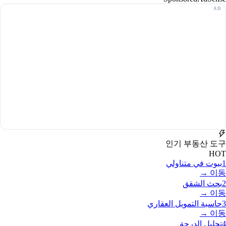
인기 부동산 도구
HOT
1
بيوت في متناولي
이동 →
2
بحث الشقق
이동 →
3
حاسبة التمويل العقاري
이동 →
4
تحليل الدرجة