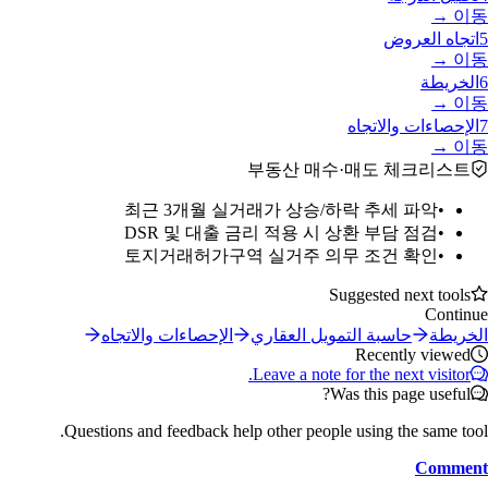
이동 →
5
اتجاه العروض
이동 →
6
الخريطة
이동 →
7
الإحصاءات والاتجاه
이동 →
부동산 매수·매도 체크리스트
최근 3개월 실거래가 상승/하락 추세 파악
•
DSR 및 대출 금리 적용 시 상환 부담 점검
•
토지거래허가구역 실거주 의무 조건 확인
•
Suggested next tools
Continue
الخريطة
حاسبة التمويل العقاري
الإحصاءات والاتجاه
Recently viewed
Leave a note for the next visitor.
Was this page useful?
Questions and feedback help other people using the same tool.
Comment