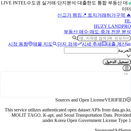
수도권 실거래·단지분석·대출한도 통합 부동산 데
LIVE INTEL
이터
📍 토지거래허가구역
🔥 신고가 랭킹
H
L
HUZY LAND
PRO
부동산 매수·매도·중개 전문 분석
시장 동향
매물 지도
단지 검색
시세 추세
대출 계산
العربية
تسجيل الدخول
Sources and Open License
VERIFIED
This service utilizes authenticated open dataset APIs from data.go.kr,
MOLIT TAGO, K-apt, and Seoul Transportation Data. Provided
under Korea Open Government License Type 1.
Sponsored
AdSense