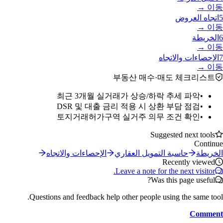
이동 →
5
اتجاه العروض
이동 →
6
الخريطة
이동 →
7
الإحصاءات والاتجاه
이동 →
부동산 매수·매도 체크리스트
최근 3개월 실거래가 상승/하락 추세 파악
•
DSR 및 대출 금리 적용 시 상환 부담 점검
•
토지거래허가구역 실거주 의무 조건 확인
•
Suggested next tools
Continue
الخريطة
حاسبة التمويل العقاري
الإحصاءات والاتجاه
Recently viewed
Leave a note for the next visitor.
Was this page useful?
Questions and feedback help other people using the same tool.
Comment