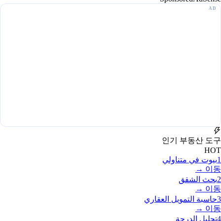
인기 부동산 도구
HOT
1
بيوت في متناولي
이동 →
2
بحث الشقق
이동 →
3
حاسبة التمويل العقاري
이동 →
4
تحليل الدرجة