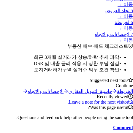
이동 →
5
اتجاه العروض
이동 →
6
الخريطة
이동 →
7
الإحصاءات والاتجاه
이동 →
부동산 매수·매도 체크리스트
최근 3개월 실거래가 상승/하락 추세 파악
•
DSR 및 대출 금리 적용 시 상환 부담 점검
•
토지거래허가구역 실거주 의무 조건 확인
•
Suggested next tools
Continue
الخريطة
حاسبة التمويل العقاري
الإحصاءات والاتجاه
Recently viewed
Leave a note for the next visitor.
Was this page useful?
Questions and feedback help other people using the same tool.
Comment