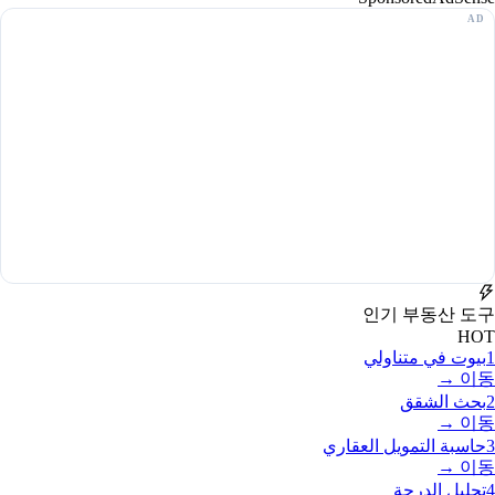
인기 부동산 도구
HOT
1
بيوت في متناولي
이동 →
2
بحث الشقق
이동 →
3
حاسبة التمويل العقاري
이동 →
4
تحليل الدرجة