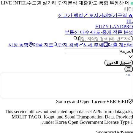
수도권 실거래·단지분석·대출한도 통합 부동산 데
LIVE INTEL
이터
📍 토지거래허가구역
🔥 신고가 랭킹
H
L
HUZY LAND
PRO
부동산 매수·매도·중개 전문 분석
시장 동향
매물 지도
단지 검색
시세 추세
대출 계산
العربية
تسجيل الدخول
Sources and Open License
VERIFIED
This service utilizes authenticated open dataset APIs from data.go.kr,
MOLIT TAGO, K-apt, and Seoul Transportation Data. Provided
under Korea Open Government License Type 1.
Sponsored
AdSense