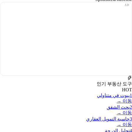
인기 부동산 도구
HOT
1
بيوت في متناولي
이동 →
2
بحث الشقق
이동 →
3
حاسبة التمويل العقاري
이동 →
4
تحليل الدرجة