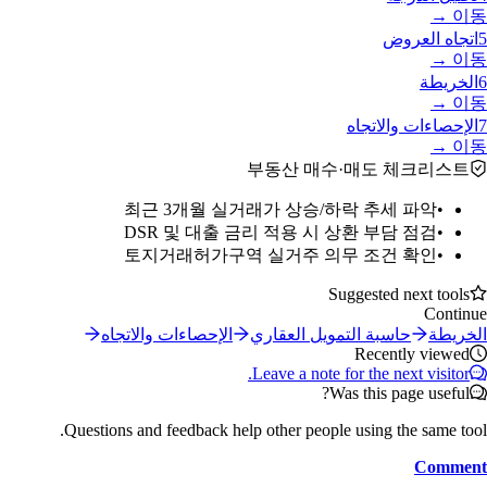
이동 →
5
اتجاه العروض
이동 →
6
الخريطة
이동 →
7
الإحصاءات والاتجاه
이동 →
부동산 매수·매도 체크리스트
최근 3개월 실거래가 상승/하락 추세 파악
•
DSR 및 대출 금리 적용 시 상환 부담 점검
•
토지거래허가구역 실거주 의무 조건 확인
•
Suggested next tools
Continue
الخريطة
حاسبة التمويل العقاري
الإحصاءات والاتجاه
Recently viewed
Leave a note for the next visitor.
Was this page useful?
Questions and feedback help other people using the same tool.
Comment