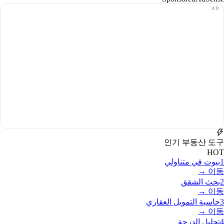
인기 부동산 도구
HOT
1
بيوت في متناولي
이동 →
2
بحث الشقق
이동 →
3
حاسبة التمويل العقاري
이동 →
4
تحليل الدرجة