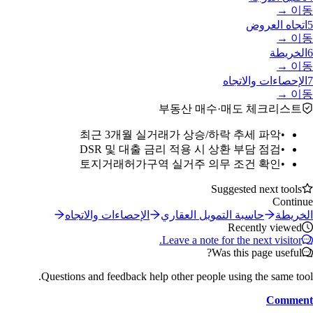
이동 →
5
اتجاه العروض
이동 →
6
الخريطة
이동 →
7
الإحصاءات والاتجاه
이동 →
부동산 매수·매도 체크리스트
최근 3개월 실거래가 상승/하락 추세 파악
•
DSR 및 대출 금리 적용 시 상환 부담 점검
•
토지거래허가구역 실거주 의무 조건 확인
•
Suggested next tools
Continue
الخريطة
حاسبة التمويل العقاري
الإحصاءات والاتجاه
Recently viewed
Leave a note for the next visitor.
Was this page useful?
Questions and feedback help other people using the same tool.
Comment