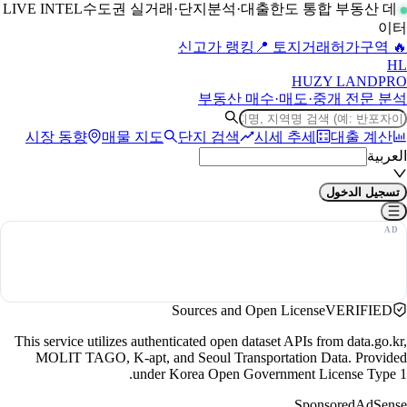
수도권 실거래·단지분석·대출한도 통합 부동산 데
LIVE INTEL
이터
📍 토지거래허가구역
🔥 신고가 랭킹
H
L
HUZY LAND
PRO
부동산 매수·매도·중개 전문 분석
시장 동향
매물 지도
단지 검색
시세 추세
대출 계산
العربية
تسجيل الدخول
Sources and Open License
VERIFIED
This service utilizes authenticated open dataset APIs from data.go.kr,
MOLIT TAGO, K-apt, and Seoul Transportation Data. Provided
under Korea Open Government License Type 1.
Sponsored
AdSense