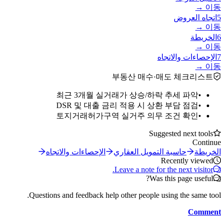
이동 →
5
اتجاه العروض
이동 →
6
الخريطة
이동 →
7
الإحصاءات والاتجاه
이동 →
부동산 매수·매도 체크리스트
최근 3개월 실거래가 상승/하락 추세 파악
•
DSR 및 대출 금리 적용 시 상환 부담 점검
•
토지거래허가구역 실거주 의무 조건 확인
•
Suggested next tools
Continue
الخريطة
حاسبة التمويل العقاري
الإحصاءات والاتجاه
Recently viewed
Leave a note for the next visitor.
Was this page useful?
Questions and feedback help other people using the same tool.
Comment