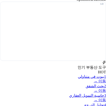
인기 부동산 도구
HOT
1
بيوت في متناولي
이동 →
2
بحث الشقق
이동 →
3
حاسبة التمويل العقاري
이동 →
4
تحليل الدرجة