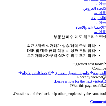
이동 →
5
اتجاه العروض
이동 →
6
الخريطة
이동 →
7
الإحصاءات والاتجاه
이동 →
부동산 매수·매도 체크리스트
최근 3개월 실거래가 상승/하락 추세 파악
•
DSR 및 대출 금리 적용 시 상환 부담 점검
•
토지거래허가구역 실거주 의무 조건 확인
•
Suggested next tools
Continue
الخريطة
حاسبة التمويل العقاري
الإحصاءات والاتجاه
Recently viewed
Leave a note for the next visitor.
Was this page useful?
Questions and feedback help other people using the same tool.
Comment