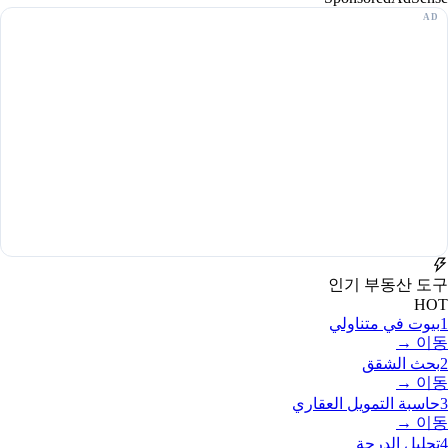
인기 부동산 도구
HOT
1
بيوت في متناولي
이동 →
2
بحث الشقق
이동 →
3
حاسبة التمويل العقاري
이동 →
4
تحليل الدرجة