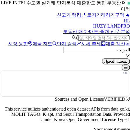
수도권 실거래·단지분석·대출한도 통합 부동산 데
LIVE INTEL
이터
📍 토지거래허가구역
🔥 신고가 랭킹
H
L
HUZY LAND
PRO
부동산 매수·매도·중개 전문 분석
시장 동향
매물 지도
단지 검색
시세 추세
대출 계산
العربية
تسجيل الدخول
Sources and Open License
VERIFIED
This service utilizes authenticated open dataset APIs from data.go.kr,
MOLIT TAGO, K-apt, and Seoul Transportation Data. Provided
under Korea Open Government License Type 1.
Sponsored
AdSense