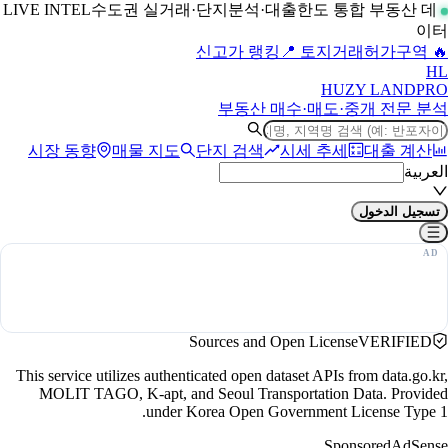
수도권 실거래·단지분석·대출한도 통합 부동산 데
LIVE INTEL
이터
📍 토지거래허가구역
🔥 신고가 랭킹
H
L
HUZY LAND
PRO
부동산 매수·매도·중개 전문 분석
시장 동향
매물 지도
단지 검색
시세 추세
대출 계산
العربية
تسجيل الدخول
Sources and Open License
VERIFIED
This service utilizes authenticated open dataset APIs from data.go.kr,
MOLIT TAGO, K-apt, and Seoul Transportation Data. Provided
under Korea Open Government License Type 1.
Sponsored
AdSense