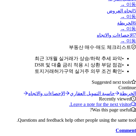
이동 →
5
اتجاه العروض
이동 →
6
الخريطة
이동 →
7
الإحصاءات والاتجاه
이동 →
부동산 매수·매도 체크리스트
최근 3개월 실거래가 상승/하락 추세 파악
•
DSR 및 대출 금리 적용 시 상환 부담 점검
•
토지거래허가구역 실거주 의무 조건 확인
•
Suggested next tools
Continue
الخريطة
حاسبة التمويل العقاري
الإحصاءات والاتجاه
Recently viewed
Leave a note for the next visitor.
Was this page useful?
Questions and feedback help other people using the same tool.
Comment