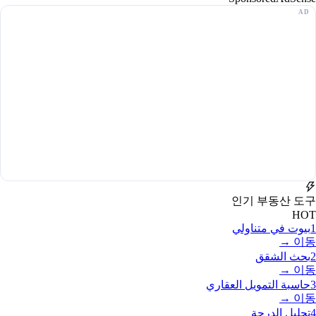
인기 부동산 도구
HOT
1
بيوت في متناولي
이동 →
2
بحث الشقق
이동 →
3
حاسبة التمويل العقاري
이동 →
4
تحليل الدرجة