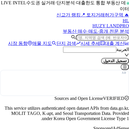
수도권 실거래·단지분석·대출한도 통합 부동산 데
LIVE INTEL
이터
📍 토지거래허가구역
🔥 신고가 랭킹
H
L
HUZY LAND
PRO
부동산 매수·매도·중개 전문 분석
시장 동향
매물 지도
단지 검색
시세 추세
대출 계산
العربية
تسجيل الدخول
Sources and Open License
VERIFIED
This service utilizes authenticated open dataset APIs from data.go.kr,
MOLIT TAGO, K-apt, and Seoul Transportation Data. Provided
under Korea Open Government License Type 1.
Sponsored
AdSense