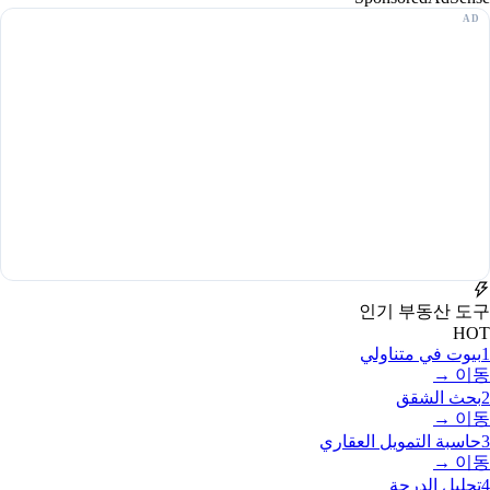
인기 부동산 도구
HOT
1
بيوت في متناولي
이동 →
2
بحث الشقق
이동 →
3
حاسبة التمويل العقاري
이동 →
4
تحليل الدرجة