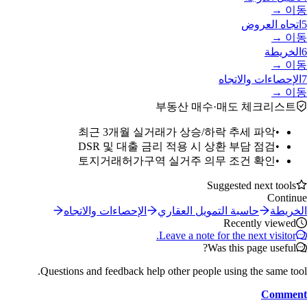
이동 →
5
اتجاه العروض
이동 →
6
الخريطة
이동 →
7
الإحصاءات والاتجاه
이동 →
부동산 매수·매도 체크리스트
최근 3개월 실거래가 상승/하락 추세 파악
•
DSR 및 대출 금리 적용 시 상환 부담 점검
•
토지거래허가구역 실거주 의무 조건 확인
•
Suggested next tools
Continue
الخريطة
حاسبة التمويل العقاري
الإحصاءات والاتجاه
Recently viewed
Leave a note for the next visitor.
Was this page useful?
Questions and feedback help other people using the same tool.
Comment