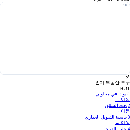
인기 부동산 도구
HOT
1
بيوت في متناولي
이동 →
2
بحث الشقق
이동 →
3
حاسبة التمويل العقاري
이동 →
4
تحليل الدرجة