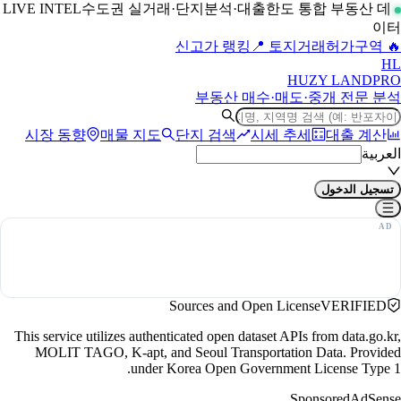
수도권 실거래·단지분석·대출한도 통합 부동산 데
LIVE INTEL
이터
📍 토지거래허가구역
🔥 신고가 랭킹
H
L
HUZY LAND
PRO
부동산 매수·매도·중개 전문 분석
시장 동향
매물 지도
단지 검색
시세 추세
대출 계산
العربية
تسجيل الدخول
Sources and Open License
VERIFIED
This service utilizes authenticated open dataset APIs from data.go.kr,
MOLIT TAGO, K-apt, and Seoul Transportation Data. Provided
under Korea Open Government License Type 1.
Sponsored
AdSense