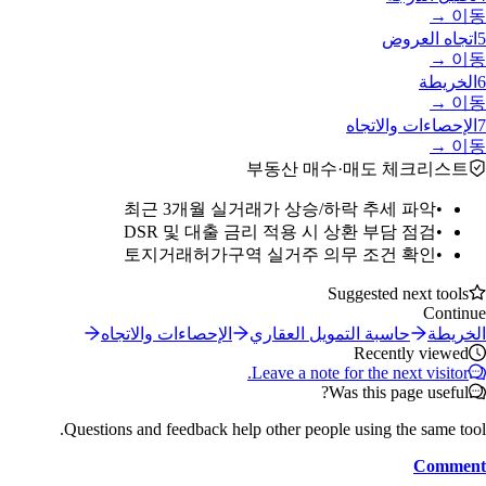
이동 →
5
اتجاه العروض
이동 →
6
الخريطة
이동 →
7
الإحصاءات والاتجاه
이동 →
부동산 매수·매도 체크리스트
최근 3개월 실거래가 상승/하락 추세 파악
•
DSR 및 대출 금리 적용 시 상환 부담 점검
•
토지거래허가구역 실거주 의무 조건 확인
•
Suggested next tools
Continue
الخريطة
حاسبة التمويل العقاري
الإحصاءات والاتجاه
Recently viewed
Leave a note for the next visitor.
Was this page useful?
Questions and feedback help other people using the same tool.
Comment