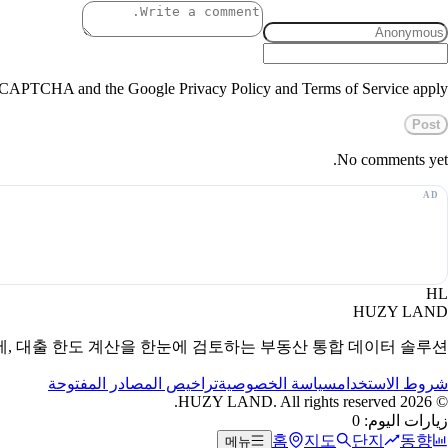
 reCAPTCHA and the Google Privacy Policy and Terms of Service apply.
Post
No comments yet.
HL
HUZY LAND
세, 대출 한도 계산을 한눈에 검토하는 부동산 통합 데이터 솔루션.
شروط الاستخدام
سياسة الخصوصية
تراخيص المصادر المفتوحة
HUZY LAND. All rights reserved.
2026
©
زيارات اليوم: 0
홈
지도
단지
동향
메뉴