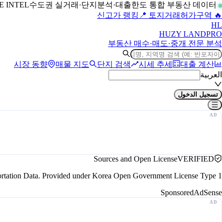
수도권 실거래·단지분석·대출한도 통합 부동산 데이터
LIVE INTEL
📍 토지거래허가구역
🔥 신고가 랭킹
H
L
HUZY LAND
PRO
부동산 매수·매도·중개 전문 분석
시장 동향
매물 지도
단지 검색
시세 추세
대출 계산
العربية
تسجيل الدخول
Sources and Open License
VERIFIED
portation Data. Provided under Korea Open Government License Type 1.
Sponsored
AdSense