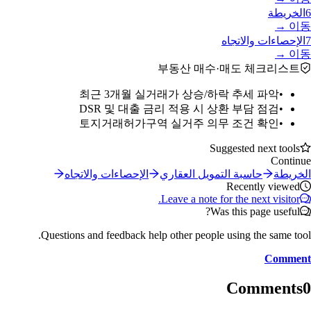
6
الخريطة
이동 →
7
الإحصاءات والاتجاه
이동 →
부동산 매수·매도 체크리스트
최근 3개월 실거래가 상승/하락 추세 파악
•
DSR 및 대출 금리 적용 시 상환 부담 점검
•
토지거래허가구역 실거주 의무 조건 확인
•
Suggested next tools
Continue
الخريطة
حاسبة التمويل العقاري
الإحصاءات والاتجاه
Recently viewed
Leave a note for the next visitor.
Was this page useful?
Questions and feedback help other people using the same tool.
Comment
Comments
0