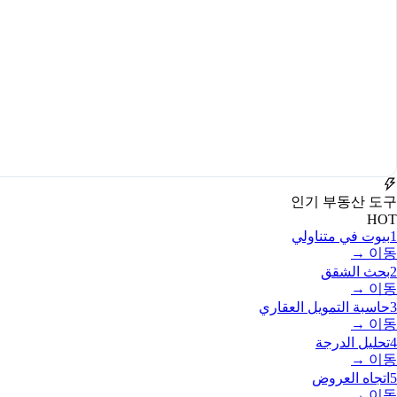
인기 부동산 도구
HOT
1
بيوت في متناولي
이동 →
2
بحث الشقق
이동 →
3
حاسبة التمويل العقاري
이동 →
4
تحليل الدرجة
이동 →
5
اتجاه العروض
이동 →