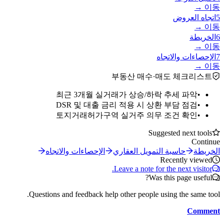
이동 →
5
اتجاه العروض
이동 →
6
الخريطة
이동 →
7
الإحصاءات والاتجاه
이동 →
부동산 매수·매도 체크리스트
최근 3개월 실거래가 상승/하락 추세 파악
•
DSR 및 대출 금리 적용 시 상환 부담 점검
•
토지거래허가구역 실거주 의무 조건 확인
•
Suggested next tools
Continue
الخريطة
حاسبة التمويل العقاري
الإحصاءات والاتجاه
Recently viewed
Leave a note for the next visitor.
Was this page useful?
Questions and feedback help other people using the same tool.
Comment