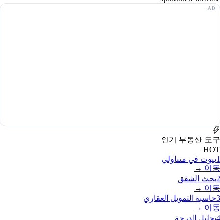
인기 부동산 도구
HOT
1
بيوت في متناولي
이동 →
2
بحث الشقق
이동 →
3
حاسبة التمويل العقاري
이동 →
4
تحليل الدرجة