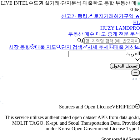
수도권 실거래·단지분석·대출한도 통합 부동산 데
LIVE INTEL
이터
📍 토지거래허가구역
🔥 신고가 랭킹
H
L
HUZY LAND
PRO
부동산 매수·매도·중개 전문 분석
시장 동향
매물 지도
단지 검색
시세 추세
대출 계산
العربية
تسجيل الدخول
Sources and Open License
VERIFIED
This service utilizes authenticated open dataset APIs from data.go.kr,
MOLIT TAGO, K-apt, and Seoul Transportation Data. Provided
under Korea Open Government License Type 1.
Sponsored
AdSense