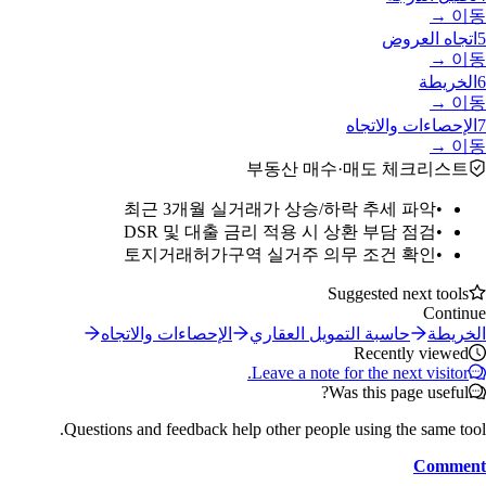
이동 →
5
اتجاه العروض
이동 →
6
الخريطة
이동 →
7
الإحصاءات والاتجاه
이동 →
부동산 매수·매도 체크리스트
최근 3개월 실거래가 상승/하락 추세 파악
•
DSR 및 대출 금리 적용 시 상환 부담 점검
•
토지거래허가구역 실거주 의무 조건 확인
•
Suggested next tools
Continue
الخريطة
حاسبة التمويل العقاري
الإحصاءات والاتجاه
Recently viewed
Leave a note for the next visitor.
Was this page useful?
Questions and feedback help other people using the same tool.
Comment