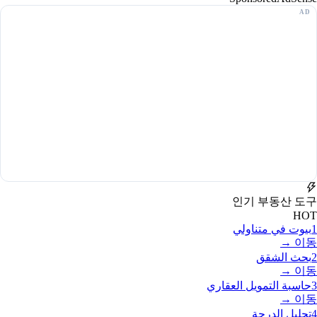
인기 부동산 도구
HOT
1
بيوت في متناولي
이동 →
2
بحث الشقق
이동 →
3
حاسبة التمويل العقاري
이동 →
4
تحليل الدرجة