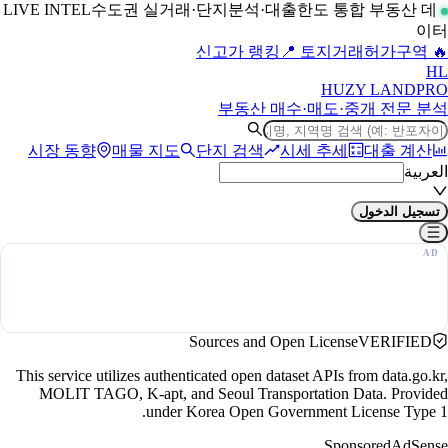
수도권 실거래·단지분석·대출한도 통합 부동산 데
LIVE INTEL
이터
📍 토지거래허가구역
🔥 신고가 랭킹
H
L
HUZY LAND
PRO
부동산 매수·매도·중개 전문 분석
시장 동향
매물 지도
단지 검색
시세 추세
대출 계산
العربية
تسجيل الدخول
Sources and Open License
VERIFIED
This service utilizes authenticated open dataset APIs from data.go.kr,
MOLIT TAGO, K-apt, and Seoul Transportation Data. Provided
under Korea Open Government License Type 1.
Sponsored
AdSense