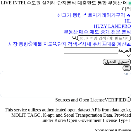
수도권 실거래·단지분석·대출한도 통합 부동산 데
LIVE INTEL
이터
📍 토지거래허가구역
🔥 신고가 랭킹
H
L
HUZY LAND
PRO
부동산 매수·매도·중개 전문 분석
시장 동향
매물 지도
단지 검색
시세 추세
대출 계산
العربية
تسجيل الدخول
Sources and Open License
VERIFIED
This service utilizes authenticated open dataset APIs from data.go.kr,
MOLIT TAGO, K-apt, and Seoul Transportation Data. Provided
under Korea Open Government License Type 1.
Sponsored
AdSense