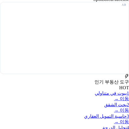
인기 부동산 도구
HOT
1
بيوت في متناولي
이동 →
2
بحث الشقق
이동 →
3
حاسبة التمويل العقاري
이동 →
4
تحليل الدرجة