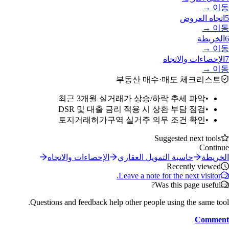
이동 →
5
اتجاه العروض
이동 →
6
الخريطة
이동 →
7
الإحصاءات والاتجاه
이동 →
부동산 매수·매도 체크리스트
최근 3개월 실거래가 상승/하락 추세 파악
•
DSR 및 대출 금리 적용 시 상환 부담 점검
•
토지거래허가구역 실거주 의무 조건 확인
•
Suggested next tools
Continue
الخريطة
حاسبة التمويل العقاري
الإحصاءات والاتجاه
Recently viewed
Leave a note for the next visitor.
Was this page useful?
Questions and feedback help other people using the same tool.
Comment