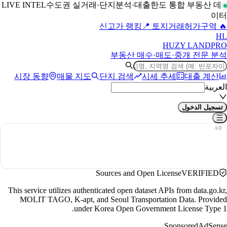
수도권 실거래·단지분석·대출한도 통합 부동산 데
LIVE INTEL
이터
📍 토지거래허가구역
🔥 신고가 랭킹
H
L
HUZY LAND
PRO
부동산 매수·매도·중개 전문 분석
시장 동향
매물 지도
단지 검색
시세 추세
대출 계산
العربية
تسجيل الدخول
Sources and Open License
VERIFIED
This service utilizes authenticated open dataset APIs from data.go.kr,
MOLIT TAGO, K-apt, and Seoul Transportation Data. Provided
under Korea Open Government License Type 1.
Sponsored
AdSense