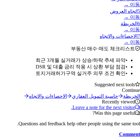
이동 →
5
اتجاه العروض
이동 →
6
الخريطة
이동 →
7
الإحصاءات والاتجاه
이동 →
부동산 매수·매도 체크리스트
최근 3개월 실거래가 상승/하락 추세 파악
•
DSR 및 대출 금리 적용 시 상환 부담 점검
•
토지거래허가구역 실거주 의무 조건 확인
•
Suggested next tools
Continue
الخريطة
حاسبة التمويل العقاري
الإحصاءات والاتجاه
Recently viewed
Leave a note for the next visitor.
Was this page useful?
Questions and feedback help other people using the same tool.
Comment