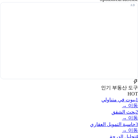
인기 부동산 도구
HOT
1
بيوت في متناولي
이동 →
2
بحث الشقق
이동 →
3
حاسبة التمويل العقاري
이동 →
4
تحليل الدرجة