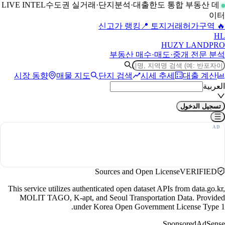
수도권 실거래·단지분석·대출한도 통합 부동산 데
LIVE INTEL
이터
📍 토지거래허가구역
🔥 신고가 랭킹
H
L
HUZY LAND
PRO
부동산 매수·매도·중개 전문 분석
시장 동향
매물 지도
단지 검색
시세 추세
대출 계산
العربية
تسجيل الدخول
Sources and Open License
VERIFIED
This service utilizes authenticated open dataset APIs from data.go.kr,
MOLIT TAGO, K-apt, and Seoul Transportation Data. Provided
under Korea Open Government License Type 1.
Sponsored
AdSense