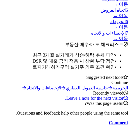
이동 →
5
اتجاه العروض
이동 →
6
الخريطة
이동 →
7
الإحصاءات والاتجاه
이동 →
부동산 매수·매도 체크리스트
최근 3개월 실거래가 상승/하락 추세 파악
•
DSR 및 대출 금리 적용 시 상환 부담 점검
•
토지거래허가구역 실거주 의무 조건 확인
•
Suggested next tools
Continue
الخريطة
حاسبة التمويل العقاري
الإحصاءات والاتجاه
Recently viewed
Leave a note for the next visitor.
Was this page useful?
Questions and feedback help other people using the same tool.
Comment