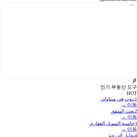
인기 부동산 도구
HOT
1
بيوت في متناولي
이동 →
2
بحث الشقق
이동 →
3
حاسبة التمويل العقاري
이동 →
4
تحليل الدرجة