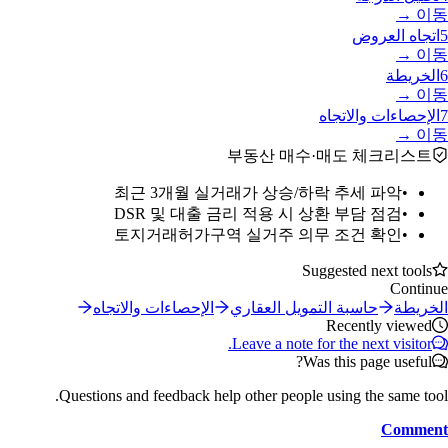
이동 →
5
اتجاه العروض
이동 →
6
الخريطة
이동 →
7
الإحصاءات والاتجاه
이동 →
부동산 매수·매도 체크리스트
최근 3개월 실거래가 상승/하락 추세 파악
•
DSR 및 대출 금리 적용 시 상환 부담 점검
•
토지거래허가구역 실거주 의무 조건 확인
•
Suggested next tools
Continue
الخريطة
حاسبة التمويل العقاري
الإحصاءات والاتجاه
Recently viewed
Leave a note for the next visitor.
Was this page useful?
Questions and feedback help other people using the same tool.
Comment