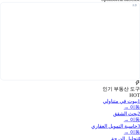
인기 부동산 도구
HOT
1
بيوت في متناولي
이동 →
2
بحث الشقق
이동 →
3
حاسبة التمويل العقاري
이동 →
4
تحليل الدرجة