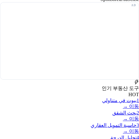
인기 부동산 도구
HOT
1
بيوت في متناولي
이동 →
2
بحث الشقق
이동 →
3
حاسبة التمويل العقاري
이동 →
4
تحليل الدرجة