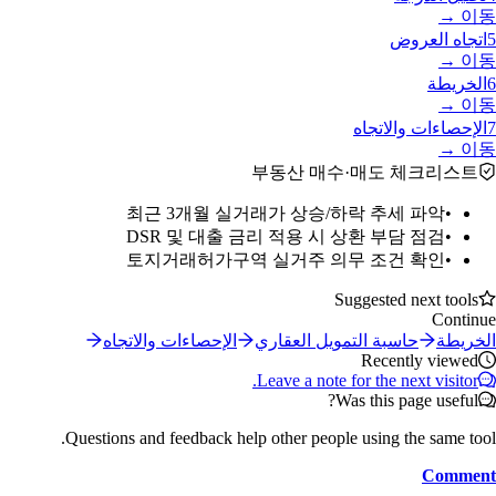
이동 →
5
اتجاه العروض
이동 →
6
الخريطة
이동 →
7
الإحصاءات والاتجاه
이동 →
부동산 매수·매도 체크리스트
최근 3개월 실거래가 상승/하락 추세 파악
•
DSR 및 대출 금리 적용 시 상환 부담 점검
•
토지거래허가구역 실거주 의무 조건 확인
•
Suggested next tools
Continue
الخريطة
حاسبة التمويل العقاري
الإحصاءات والاتجاه
Recently viewed
Leave a note for the next visitor.
Was this page useful?
Questions and feedback help other people using the same tool.
Comment