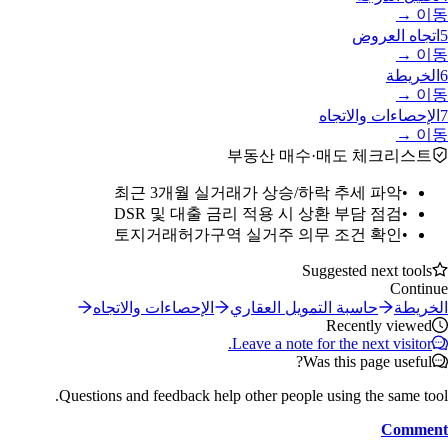
이동 →
5
اتجاه العروض
이동 →
6
الخريطة
이동 →
7
الإحصاءات والاتجاه
이동 →
부동산 매수·매도 체크리스트
최근 3개월 실거래가 상승/하락 추세 파악
•
DSR 및 대출 금리 적용 시 상환 부담 점검
•
토지거래허가구역 실거주 의무 조건 확인
•
Suggested next tools
Continue
الخريطة
حاسبة التمويل العقاري
الإحصاءات والاتجاه
Recently viewed
Leave a note for the next visitor.
Was this page useful?
Questions and feedback help other people using the same tool.
Comment