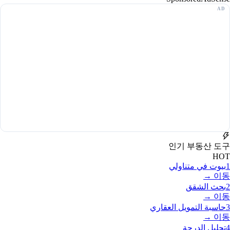
인기 부동산 도구
HOT
1
بيوت في متناولي
이동 →
2
بحث الشقق
이동 →
3
حاسبة التمويل العقاري
이동 →
4
تحليل الدرجة