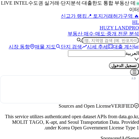
수도권 실거래·단지분석·대출한도 통합 부동산 데
LIVE INTEL
이터
📍 토지거래허가구역
🔥 신고가 랭킹
H
L
HUZY LAND
PRO
부동산 매수·매도·중개 전문 분석
시장 동향
매물 지도
단지 검색
시세 추세
대출 계산
العربية
تسجيل الدخول
Sources and Open License
VERIFIED
This service utilizes authenticated open dataset APIs from data.go.kr,
MOLIT TAGO, K-apt, and Seoul Transportation Data. Provided
under Korea Open Government License Type 1.
Sponsored
AdSense