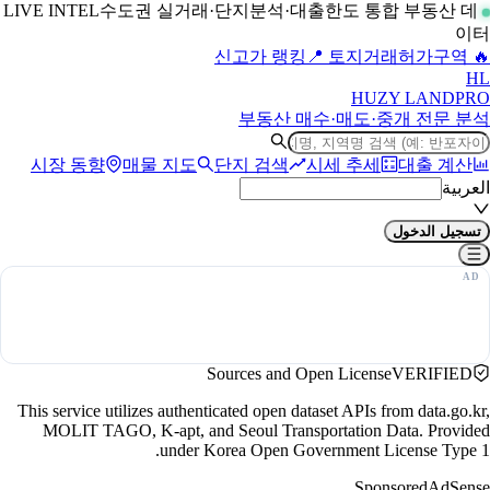
수도권 실거래·단지분석·대출한도 통합 부동산 데
LIVE INTEL
이터
📍 토지거래허가구역
🔥 신고가 랭킹
H
L
HUZY LAND
PRO
부동산 매수·매도·중개 전문 분석
시장 동향
매물 지도
단지 검색
시세 추세
대출 계산
العربية
تسجيل الدخول
Sources and Open License
VERIFIED
This service utilizes authenticated open dataset APIs from data.go.kr,
MOLIT TAGO, K-apt, and Seoul Transportation Data. Provided
under Korea Open Government License Type 1.
Sponsored
AdSense