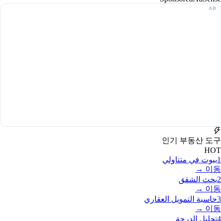
인기 부동산 도구
HOT
1
بيوت في متناولي
이동 →
2
بحث الشقق
이동 →
3
حاسبة التمويل العقاري
이동 →
4
تحليل الدرجة