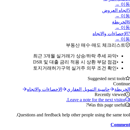
이동 →
5
اتجاه العروض
이동 →
6
الخريطة
이동 →
7
الإحصاءات والاتجاه
이동 →
부동산 매수·매도 체크리스트
최근 3개월 실거래가 상승/하락 추세 파악
•
DSR 및 대출 금리 적용 시 상환 부담 점검
•
토지거래허가구역 실거주 의무 조건 확인
•
Suggested next tools
Continue
الخريطة
حاسبة التمويل العقاري
الإحصاءات والاتجاه
Recently viewed
Leave a note for the next visitor.
Was this page useful?
Questions and feedback help other people using the same tool.
Comment