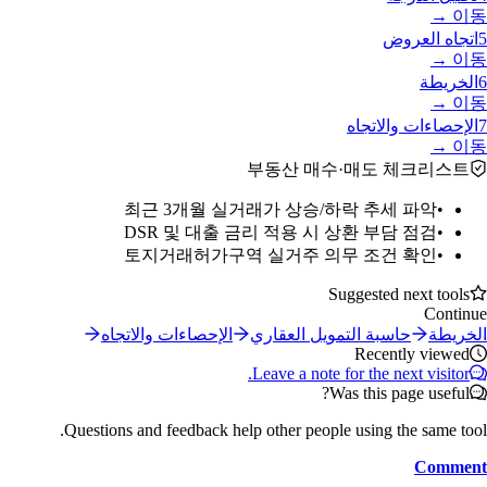
이동 →
5
اتجاه العروض
이동 →
6
الخريطة
이동 →
7
الإحصاءات والاتجاه
이동 →
부동산 매수·매도 체크리스트
최근 3개월 실거래가 상승/하락 추세 파악
•
DSR 및 대출 금리 적용 시 상환 부담 점검
•
토지거래허가구역 실거주 의무 조건 확인
•
Suggested next tools
Continue
الخريطة
حاسبة التمويل العقاري
الإحصاءات والاتجاه
Recently viewed
Leave a note for the next visitor.
Was this page useful?
Questions and feedback help other people using the same tool.
Comment