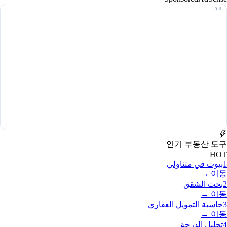
인기 부동산 도구
HOT
1
بيوت في متناولي
이동 →
2
بحث الشقق
이동 →
3
حاسبة التمويل العقاري
이동 →
4
تحليل الدرجة