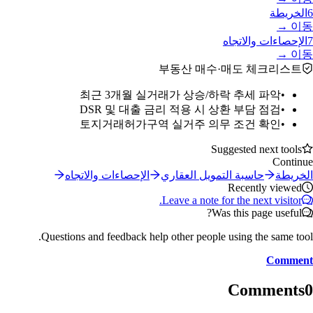
6
الخريطة
이동 →
7
الإحصاءات والاتجاه
이동 →
부동산 매수·매도 체크리스트
최근 3개월 실거래가 상승/하락 추세 파악
•
DSR 및 대출 금리 적용 시 상환 부담 점검
•
토지거래허가구역 실거주 의무 조건 확인
•
Suggested next tools
Continue
الخريطة
حاسبة التمويل العقاري
الإحصاءات والاتجاه
Recently viewed
Leave a note for the next visitor.
Was this page useful?
Questions and feedback help other people using the same tool.
Comment
Comments
0