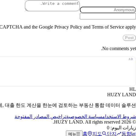
 reCAPTCHA and the Google Privacy Policy and Terms of Service apply.
Post
No comments yet.
HL
HUZY LAND
세, 대출 한도 계산을 한눈에 검토하는 부동산 통합 데이터 솔루션.
شروط الاستخدام
سياسة الخصوصية
تراخيص المصادر المفتوحة
HUZY LAND. All rights reserved.
2026
©
زيارات اليوم: 0
홈
지도
단지
동향
메뉴