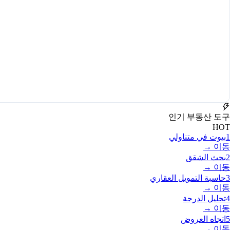
인기 부동산 도구
HOT
1
بيوت في متناولي
이동 →
2
بحث الشقق
이동 →
3
حاسبة التمويل العقاري
이동 →
4
تحليل الدرجة
이동 →
5
اتجاه العروض
이동 →