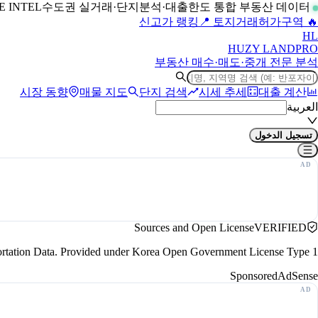
수도권 실거래·단지분석·대출한도 통합 부동산 데이터
LIVE INTEL
📍 토지거래허가구역
🔥 신고가 랭킹
H
L
HUZY LAND
PRO
부동산 매수·매도·중개 전문 분석
시장 동향
매물 지도
단지 검색
시세 추세
대출 계산
العربية
تسجيل الدخول
Sources and Open License
VERIFIED
portation Data. Provided under Korea Open Government License Type 1.
Sponsored
AdSense