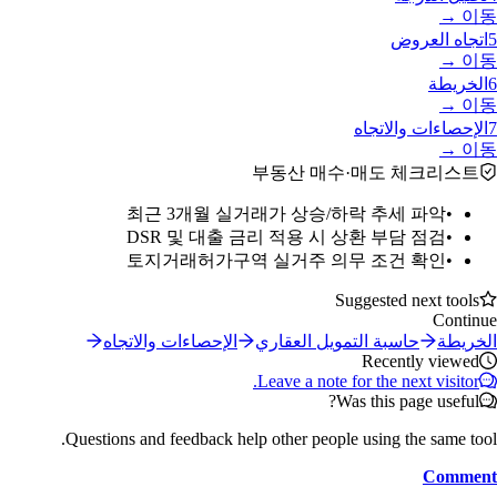
이동 →
5
اتجاه العروض
이동 →
6
الخريطة
이동 →
7
الإحصاءات والاتجاه
이동 →
부동산 매수·매도 체크리스트
최근 3개월 실거래가 상승/하락 추세 파악
•
DSR 및 대출 금리 적용 시 상환 부담 점검
•
토지거래허가구역 실거주 의무 조건 확인
•
Suggested next tools
Continue
الخريطة
حاسبة التمويل العقاري
الإحصاءات والاتجاه
Recently viewed
Leave a note for the next visitor.
Was this page useful?
Questions and feedback help other people using the same tool.
Comment