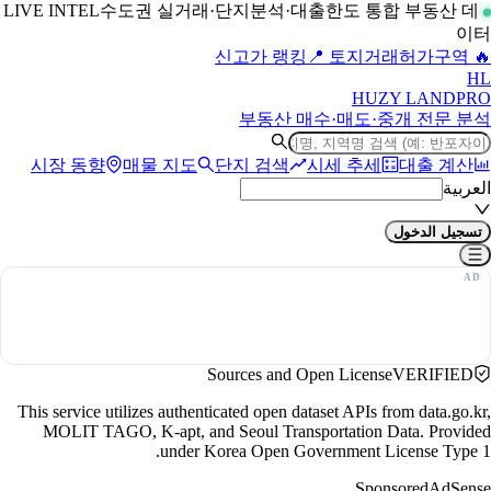
수도권 실거래·단지분석·대출한도 통합 부동산 데
LIVE INTEL
이터
📍 토지거래허가구역
🔥 신고가 랭킹
H
L
HUZY LAND
PRO
부동산 매수·매도·중개 전문 분석
시장 동향
매물 지도
단지 검색
시세 추세
대출 계산
العربية
تسجيل الدخول
Sources and Open License
VERIFIED
This service utilizes authenticated open dataset APIs from data.go.kr,
MOLIT TAGO, K-apt, and Seoul Transportation Data. Provided
under Korea Open Government License Type 1.
Sponsored
AdSense