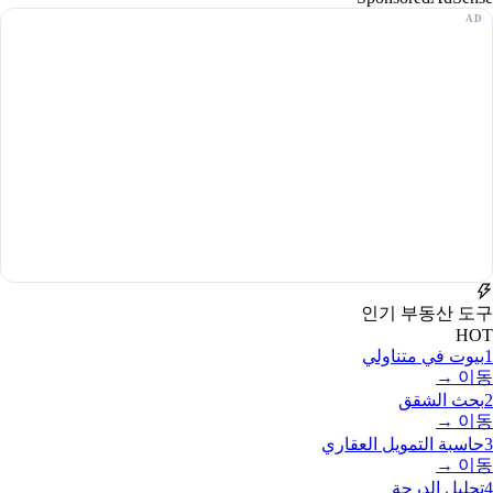
인기 부동산 도구
HOT
1
بيوت في متناولي
이동 →
2
بحث الشقق
이동 →
3
حاسبة التمويل العقاري
이동 →
4
تحليل الدرجة