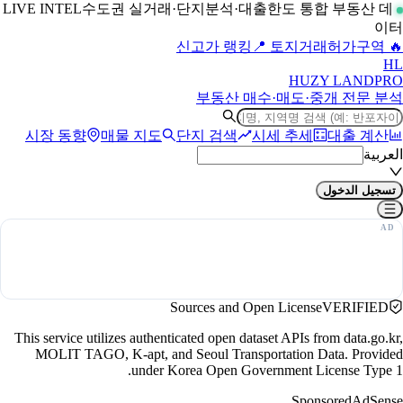
수도권 실거래·단지분석·대출한도 통합 부동산 데
LIVE INTEL
이터
📍 토지거래허가구역
🔥 신고가 랭킹
H
L
HUZY LAND
PRO
부동산 매수·매도·중개 전문 분석
시장 동향
매물 지도
단지 검색
시세 추세
대출 계산
العربية
تسجيل الدخول
Sources and Open License
VERIFIED
This service utilizes authenticated open dataset APIs from data.go.kr,
MOLIT TAGO, K-apt, and Seoul Transportation Data. Provided
under Korea Open Government License Type 1.
Sponsored
AdSense