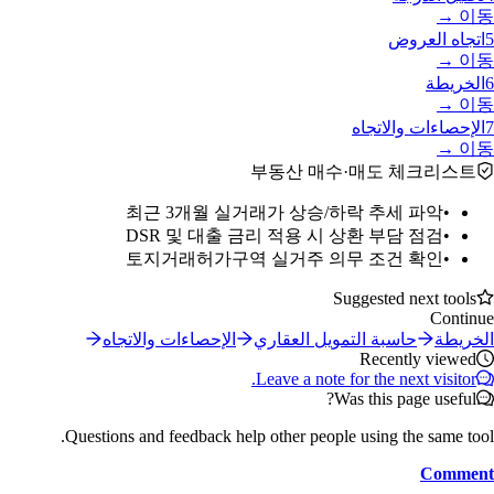
이동 →
5
اتجاه العروض
이동 →
6
الخريطة
이동 →
7
الإحصاءات والاتجاه
이동 →
부동산 매수·매도 체크리스트
최근 3개월 실거래가 상승/하락 추세 파악
•
DSR 및 대출 금리 적용 시 상환 부담 점검
•
토지거래허가구역 실거주 의무 조건 확인
•
Suggested next tools
Continue
الخريطة
حاسبة التمويل العقاري
الإحصاءات والاتجاه
Recently viewed
Leave a note for the next visitor.
Was this page useful?
Questions and feedback help other people using the same tool.
Comment