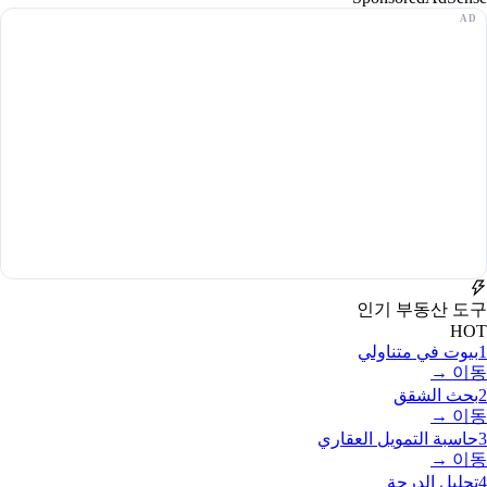
인기 부동산 도구
HOT
1
بيوت في متناولي
이동 →
2
بحث الشقق
이동 →
3
حاسبة التمويل العقاري
이동 →
4
تحليل الدرجة