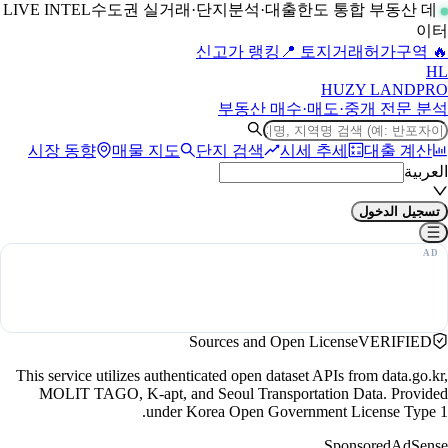
수도권 실거래·단지분석·대출한도 통합 부동산 데
LIVE INTEL
이터
📍 토지거래허가구역
🔥 신고가 랭킹
H
L
HUZY LAND
PRO
부동산 매수·매도·중개 전문 분석
시장 동향
매물 지도
단지 검색
시세 추세
대출 계산
العربية
تسجيل الدخول
Sources and Open License
VERIFIED
This service utilizes authenticated open dataset APIs from data.go.kr,
MOLIT TAGO, K-apt, and Seoul Transportation Data. Provided
under Korea Open Government License Type 1.
Sponsored
AdSense