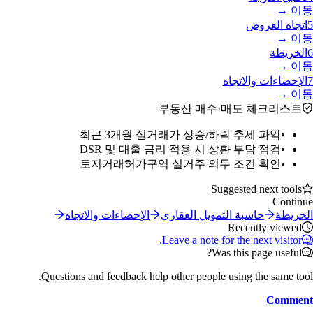
이동 →
5
اتجاه العروض
이동 →
6
الخريطة
이동 →
7
الإحصاءات والاتجاه
이동 →
부동산 매수·매도 체크리스트
최근 3개월 실거래가 상승/하락 추세 파악
•
DSR 및 대출 금리 적용 시 상환 부담 점검
•
토지거래허가구역 실거주 의무 조건 확인
•
Suggested next tools
Continue
الخريطة
حاسبة التمويل العقاري
الإحصاءات والاتجاه
Recently viewed
Leave a note for the next visitor.
Was this page useful?
Questions and feedback help other people using the same tool.
Comment