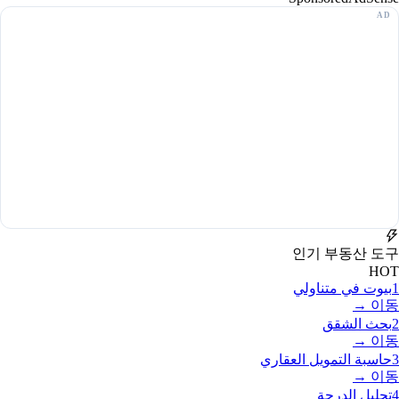
인기 부동산 도구
HOT
1
بيوت في متناولي
이동 →
2
بحث الشقق
이동 →
3
حاسبة التمويل العقاري
이동 →
4
تحليل الدرجة