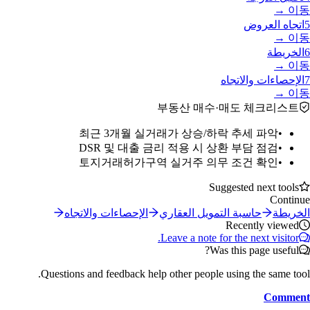
이동 →
5
اتجاه العروض
이동 →
6
الخريطة
이동 →
7
الإحصاءات والاتجاه
이동 →
부동산 매수·매도 체크리스트
최근 3개월 실거래가 상승/하락 추세 파악
•
DSR 및 대출 금리 적용 시 상환 부담 점검
•
토지거래허가구역 실거주 의무 조건 확인
•
Suggested next tools
Continue
الخريطة
حاسبة التمويل العقاري
الإحصاءات والاتجاه
Recently viewed
Leave a note for the next visitor.
Was this page useful?
Questions and feedback help other people using the same tool.
Comment