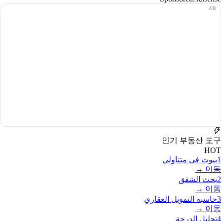
인기 부동산 도구
HOT
1
بيوت في متناولي
이동 →
2
بحث الشقق
이동 →
3
حاسبة التمويل العقاري
이동 →
4
تحليل الدرجة