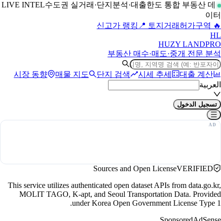
수도권 실거래·단지분석·대출한도 통합 부동산 데
LIVE INTEL
이터
📍 토지거래허가구역
🔥 신고가 랭킹
H
L
HUZY LAND
PRO
부동산 매수·매도·중개 전문 분석
시장 동향
매물 지도
단지 검색
시세 추세
대출 계산
العربية
تسجيل الدخول
Sources and Open License
VERIFIED
This service utilizes authenticated open dataset APIs from data.go.kr,
MOLIT TAGO, K-apt, and Seoul Transportation Data. Provided
under Korea Open Government License Type 1.
Sponsored
AdSense