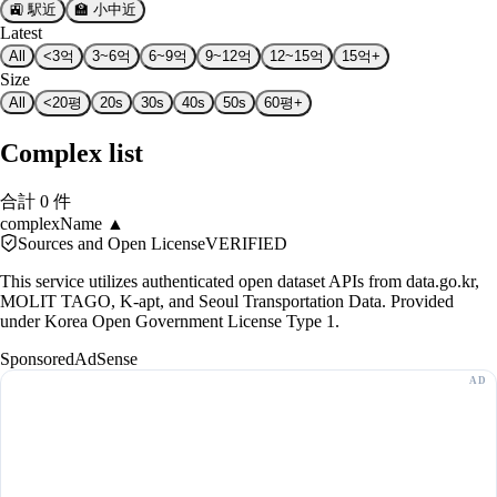
🚉
駅近
🏫
小中近
Latest
All
<3억
3~6억
6~9억
9~12억
12~15억
15억+
Size
All
<20평
20s
30s
40s
50s
60평+
Complex list
合計 0 件
complexName
▲
Sources and Open License
VERIFIED
This service utilizes authenticated open dataset APIs from data.go.kr,
MOLIT TAGO, K-apt, and Seoul Transportation Data. Provided
under Korea Open Government License Type 1.
Sponsored
AdSense