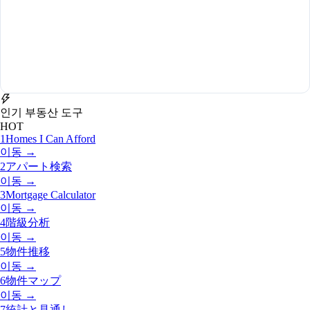
인기 부동산 도구
HOT
1
Homes I Can Afford
이동 →
2
アパート検索
이동 →
3
Mortgage Calculator
이동 →
4
階級分析
이동 →
5
物件推移
이동 →
6
物件マップ
이동 →
7
統計と見通し