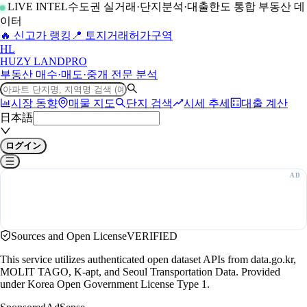
LIVE INTEL
수도권 실거래·단지분석·대출한도 통합 부동산 데
이터
🔥 신고가 랭킹
📍 토지거래허가구역
H
L
HUZY LAND
PRO
부동산 매수·매도·중개 전문 분석
시장 동향
매물 지도
단지 검색
시세 추세
대출 계산
日本語
ログイン
Sources and Open License
VERIFIED
This service utilizes authenticated open dataset APIs from data.go.kr,
MOLIT TAGO, K-apt, and Seoul Transportation Data. Provided
under Korea Open Government License Type 1.