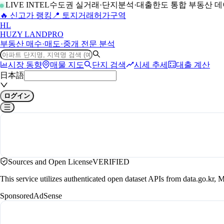
LIVE INTEL
수도권 실거래·단지분석·대출한도 통합 부동산 
🔥 신고가 랭킹
📍 토지거래허가구역
H
L
HUZY LAND
PRO
부동산 매수·매도·중개 전문 분석
시장 동향
매물 지도
단지 검색
시세 추세
대출 계산
日本語
ログイン
Sources and Open License
VERIFIED
This service utilizes authenticated open dataset APIs from data.go.
Sponsored
AdSense