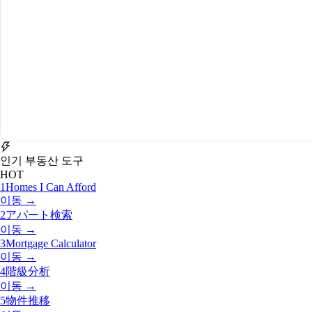
인기 부동산 도구
HOT
1
Homes I Can Afford
이동 →
2
アパート検索
이동 →
3
Mortgage Calculator
이동 →
4
階級分析
이동 →
5
物件推移