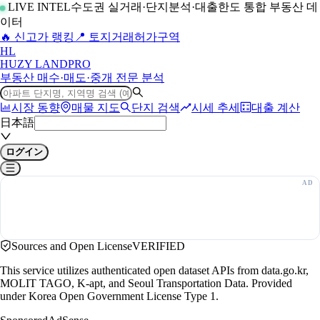
LIVE INTEL
수도권 실거래·단지분석·대출한도 통합 부동산 데
이터
🔥 신고가 랭킹
📍 토지거래허가구역
H
L
HUZY LAND
PRO
부동산 매수·매도·중개 전문 분석
시장 동향
매물 지도
단지 검색
시세 추세
대출 계산
日本語
ログイン
Sources and Open License
VERIFIED
This service utilizes authenticated open dataset APIs from data.go.kr,
MOLIT TAGO, K-apt, and Seoul Transportation Data. Provided
under Korea Open Government License Type 1.