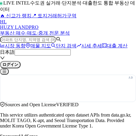
LIVE INTEL
수도권 실거래·단지분석·대출한도 통합 부동산 데
이터
🔥 신고가 랭킹
📍 토지거래허가구역
H
L
HUZY LAND
PRO
부동산 매수·매도·중개 전문 분석
시장 동향
매물 지도
단지 검색
시세 추세
대출 계산
日本語
ログイン
Sources and Open License
VERIFIED
This service utilizes authenticated open dataset APIs from data.go.kr,
MOLIT TAGO, K-apt, and Seoul Transportation Data. Provided
under Korea Open Government License Type 1.