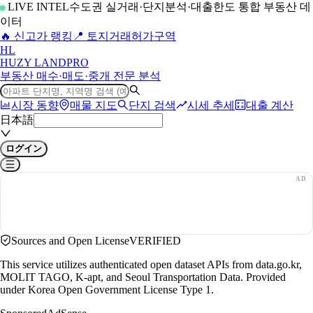
LIVE INTEL
수도권 실거래·단지분석·대출한도 통합 부동산 데
이터
🔥 신고가 랭킹
📍 토지거래허가구역
H
L
HUZY LAND
PRO
부동산 매수·매도·중개 전문 분석
시장 동향
매물 지도
단지 검색
시세 추세
대출 계산
日本語
ログイン
Sources and Open License
VERIFIED
This service utilizes authenticated open dataset APIs from data.go.kr,
MOLIT TAGO, K-apt, and Seoul Transportation Data. Provided
under Korea Open Government License Type 1.