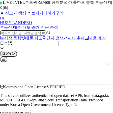
LIVE INTEL
수도권 실거래·단지분석·대출한도 통합 부동산 데
이터
🔥 신고가 랭킹
📍 토지거래허가구역
H
L
HUZY LAND
PRO
부동산 매수·매도·중개 전문 분석
시장 동향
매물 지도
단지 검색
시세 추세
대출 계산
日本語
ログイン
Sources and Open License
VERIFIED
This service utilizes authenticated open dataset APIs from data.go.kr,
MOLIT TAGO, K-apt, and Seoul Transportation Data. Provided
under Korea Open Government License Type 1.