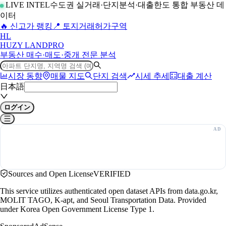
LIVE INTEL
수도권 실거래·단지분석·대출한도 통합 부동산 데
이터
🔥 신고가 랭킹
📍 토지거래허가구역
H
L
HUZY LAND
PRO
부동산 매수·매도·중개 전문 분석
시장 동향
매물 지도
단지 검색
시세 추세
대출 계산
日本語
ログイン
Sources and Open License
VERIFIED
This service utilizes authenticated open dataset APIs from data.go.kr,
MOLIT TAGO, K-apt, and Seoul Transportation Data. Provided
under Korea Open Government License Type 1.