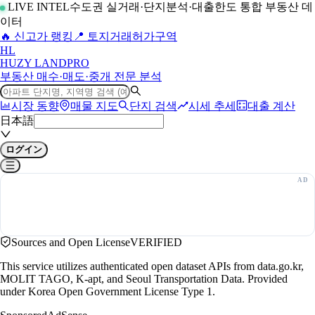
LIVE INTEL
수도권 실거래·단지분석·대출한도 통합 부동산 데
이터
🔥 신고가 랭킹
📍 토지거래허가구역
H
L
HUZY LAND
PRO
부동산 매수·매도·중개 전문 분석
시장 동향
매물 지도
단지 검색
시세 추세
대출 계산
日本語
ログイン
Sources and Open License
VERIFIED
This service utilizes authenticated open dataset APIs from data.go.kr,
MOLIT TAGO, K-apt, and Seoul Transportation Data. Provided
under Korea Open Government License Type 1.