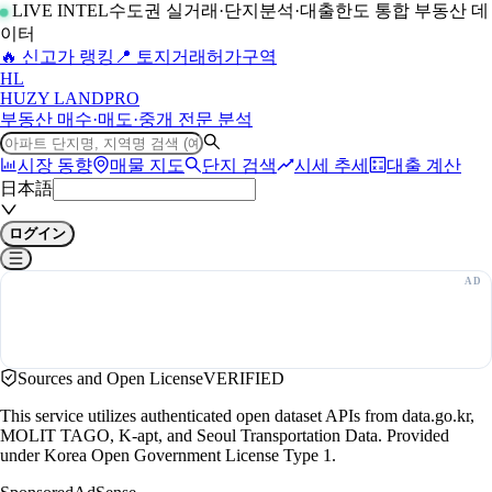
LIVE INTEL
수도권 실거래·단지분석·대출한도 통합 부동산 데
이터
🔥 신고가 랭킹
📍 토지거래허가구역
H
L
HUZY LAND
PRO
부동산 매수·매도·중개 전문 분석
시장 동향
매물 지도
단지 검색
시세 추세
대출 계산
日本語
ログイン
Sources and Open License
VERIFIED
This service utilizes authenticated open dataset APIs from data.go.kr,
MOLIT TAGO, K-apt, and Seoul Transportation Data. Provided
under Korea Open Government License Type 1.