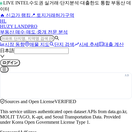
LIVE INTEL
수도권 실거래·단지분석·대출한도 통합 부동산 데
이터
🔥 신고가 랭킹
📍 토지거래허가구역
H
L
HUZY LAND
PRO
부동산 매수·매도·중개 전문 분석
시장 동향
매물 지도
단지 검색
시세 추세
대출 계산
日本語
ログイン
Sources and Open License
VERIFIED
This service utilizes authenticated open dataset APIs from data.go.kr,
MOLIT TAGO, K-apt, and Seoul Transportation Data. Provided
under Korea Open Government License Type 1.