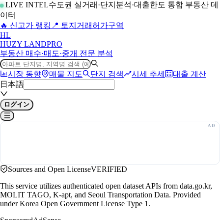
LIVE INTEL
수도권 실거래·단지분석·대출한도 통합 부동산 데
이터
🔥 신고가 랭킹
📍 토지거래허가구역
H
L
HUZY LAND
PRO
부동산 매수·매도·중개 전문 분석
시장 동향
매물 지도
단지 검색
시세 추세
대출 계산
日本語
ログイン
Sources and Open License
VERIFIED
This service utilizes authenticated open dataset APIs from data.go.kr,
MOLIT TAGO, K-apt, and Seoul Transportation Data. Provided
under Korea Open Government License Type 1.